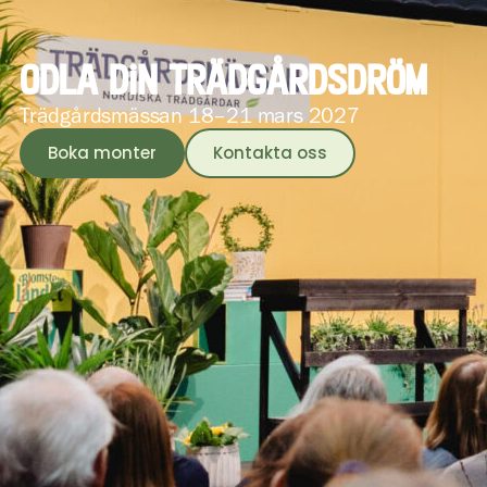
Odla din trädgårdsdröm
Trädgårdsmässan 18–21 mars 2027
Boka monter
Kontakta oss