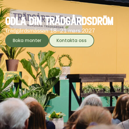
Odla din trädgårdsdröm
Trädgårdsmässan 18–21 mars 2027
Boka monter
Kontakta oss